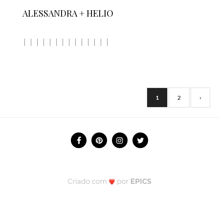
ALESSANDRA + HELIO
1
2
›