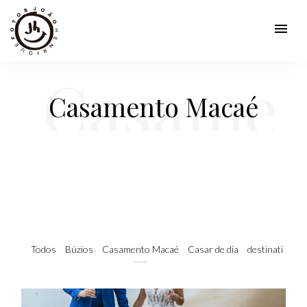
menu
Casame
Casamento Macaé
nto
Macaé
Todos
Búzios
Casamento Macaé
Casar de dia
destination w