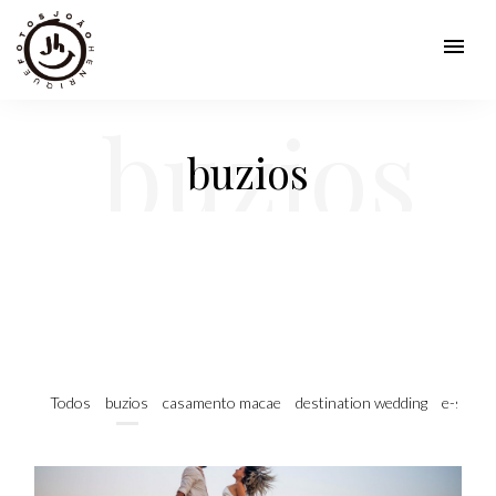
menu
buzios
buzios
Todos
buzios
casamento macae
destination wedding
e-sessi