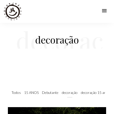
menu
decoraç
decoração
ão
Todos
15 ANOS
Debutante
decoração
decoração 15 anos