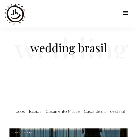
menu
wedding
wedding brasil
brasil
Todos
Búzios
Casamento Macaé
Casar de dia
destination w