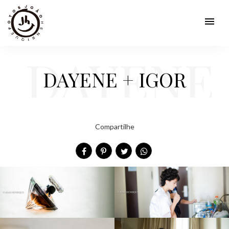
menu
DAYENE
DAYENE + IGOR
+ IGOR
Compartilhe